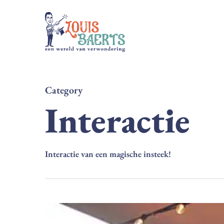
Skip
to
main
content
Category
Interactie
Interactie van een magische insteek!
Straatartiest