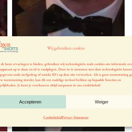
Wij gebruiken cookies
de beste ervaringen te bieden, gebruiken wij technologieën zoals cookies om informatie ov
apparaat op te slaan en/of te raadplegen. Door in te stemmen met deze technologieën kunn
 gegevens zoals surfgedrag of unieke ID's op deze site verwerken. Als u geen toestemming g
uw toestemming intrekt, kan dit een nadelige invloed hebben op bepaalde functies en
elijkheden. Je kunt je voorkeuren altijd aanpassen in ons
cookiebeleid
Accepteren
Weiger
Cookiebeleid
Privacy Statement