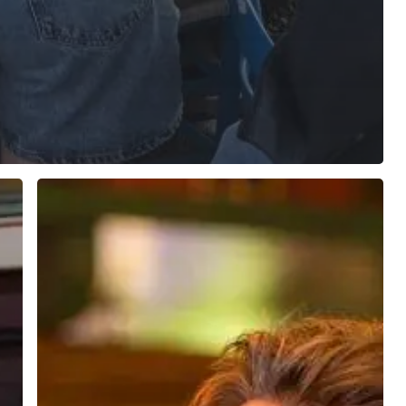
HOBBY
of
BEROEP?