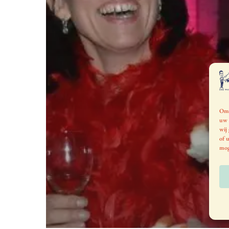
Om 
uw 
wij
of 
mog