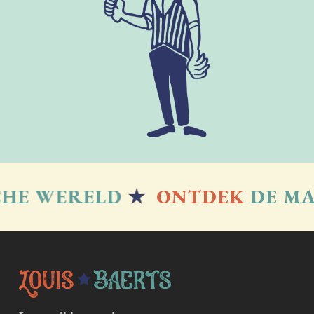
E WERELD
★
ONTDEK
DE MAG