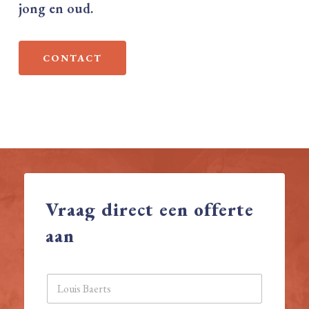
jong en oud.
CONTACT
Vraag
direct
een
offerte
aan
N
a
a