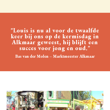
"Louis is nu al voor de twaalfde
keer bij ons op de kermisdag in
Alkmaar geweest, hij blijft een
succes voor jong en oud."
Bas van der Molen – Marktmeester Alkmaar