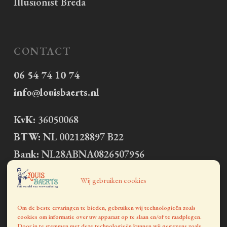
Illusionist Breda
CONTACT
06 54 74 10 74
info@louisbaerts.nl
KvK:
36050068
BTW:
NL 002128897 B22
Bank:
NL28ABNA0826507956
Wij gebruiken cookies
LID VAN MAGICCARE
Om de beste ervaringen te bieden, gebruiken wij technologieën zoals
cookies om informatie over uw apparaat op te slaan en/of te raadplegen.
Door in te stemmen met deze technologieën kunnen wij gegevens zoals