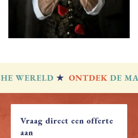
E WERELD
★
ONTDEK
DE MAGI
Vraag
direct
een
offerte
aan