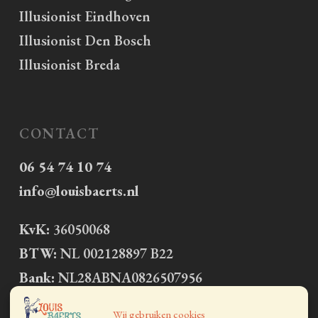
Illusionist Eindhoven
Illusionist Den Bosch
Illusionist Breda
CONTACT
06 54 74 10 74
info@louisbaerts.nl
KvK:
36050068
BTW:
NL 002128897 B22
Bank:
NL28ABNA0826507956
Wij gebruiken cookies