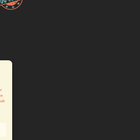
er
en
eeft