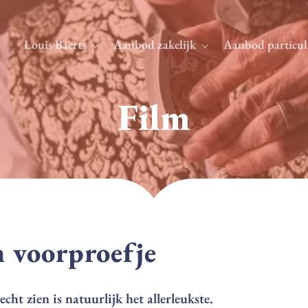
Louis Baerts
Aanbod zakelijk
Aanbod particul
Film
n voorproefje
echt zien is natuurlijk het allerleukste.