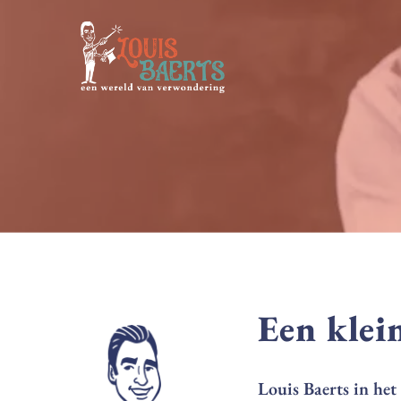
Skip
to
main
content
Een klei
Louis Baerts in het 