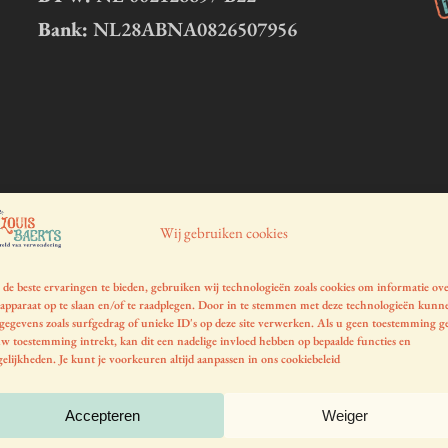
Bank:
NL28ABNA0826507956
Wij gebruiken cookies
de beste ervaringen te bieden, gebruiken wij technologieën zoals cookies om informatie ov
apparaat op te slaan en/of te raadplegen. Door in te stemmen met deze technologieën kunn
 gegevens zoals surfgedrag of unieke ID's op deze site verwerken. Als u geen toestemming g
uw toestemming intrekt, kan dit een nadelige invloed hebben op bepaalde functies en
elijkheden. Je kunt je voorkeuren altijd aanpassen in ons
cookiebeleid
Accepteren
Weiger