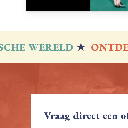
CHE WERELD
★
ONTDEK
Vraag
direct
een
o