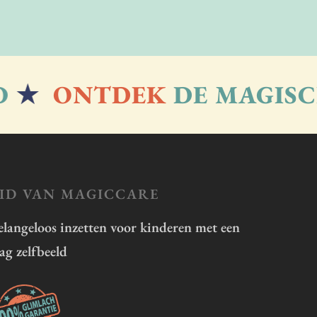
★
ONTDEK
DE MAGISCH
ID VAN MAGICCARE
elangeloos inzetten voor kinderen met een
aag zelfbeeld