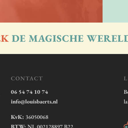
DE MAGISCHE WERELD
CONTACT
L
06 54 74 10 74
B
n
info@louisbaerts.nl
l
KvK:
36050068
BTW:
NL 002128897 B22