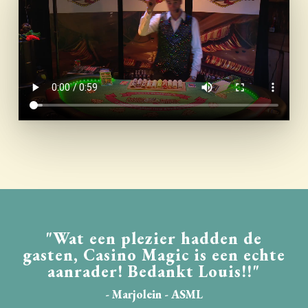
"Wat een plezier hadden de
gasten, Casino Magic is een echte
aanrader! Bedankt Louis!!"
- Marjolein - ASML