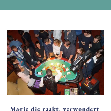
Magie die raakt, verwondert