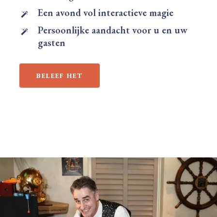
Een avond vol interactieve magie
Persoonlijke aandacht voor u en uw
gasten
BELEEF HET