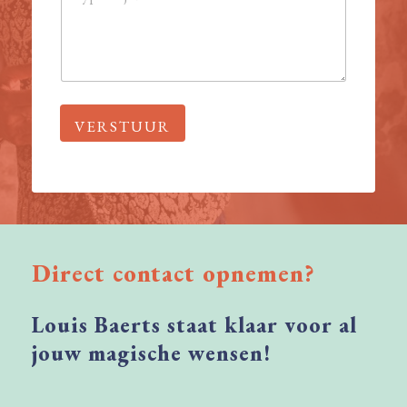
*
r
i
c
h
t
VERSTUUR
Direct
contact
opnemen?
Louis
Baerts
staat
klaar
voor
al
jouw
magische
wensen!